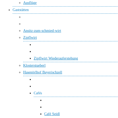
Ausflüge
Gaststätten
Ansitz-zum-schmied-wirt
Zipflwirt
Zipflwirt Wiederauferstehung
Klosterstueberl
Hasenörlhof Bayerischzell
Cafés
Café Seidl