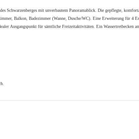
e des Schwarzenberges mit unverbautem Panoramablick. Die gepflegte, komforta
afzimmer, Balkon, Badezimmer (Wanne, Dusche/WC). Eine Erweiterung für 4 E
aler Ausgangspunkt für sämtliche Freizeitaktivitäten. Ein Wassertretbecken 
ch.