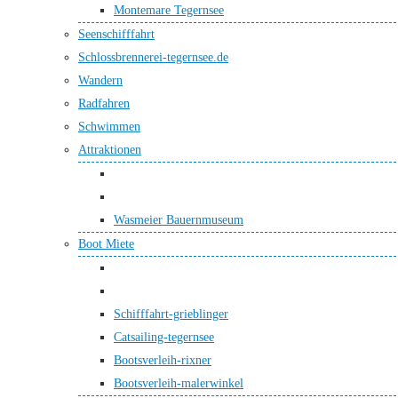
Montemare Tegernsee
Seenschifffahrt
Schlossbrennerei-tegernsee.de
Wandern
Radfahren
Schwimmen
Attraktionen
Wasmeier Bauernmuseum
Boot Miete
Schifffahrt-grieblinger
Catsailing-tegernsee
Bootsverleih-rixner
Bootsverleih-malerwinkel