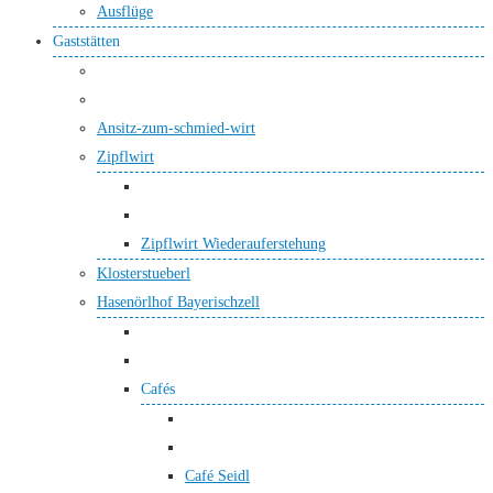
Ausflüge
Gaststätten
Ansitz-zum-schmied-wirt
Zipflwirt
Zipflwirt Wiederauferstehung
Klosterstueberl
Hasenörlhof Bayerischzell
Cafés
Café Seidl