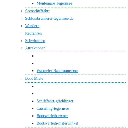
Montemare Tegernsee
Seenschifffahrt
Schlossbrennerei-tegernsee.de
Wandern
Radfahren
Schwimmen
Attraktionen
Wasmeier Bauernmuseum
Boot Miete
Schifffahrt-grieblinger
Catsailing-tegernsee
Bootsverleih-rixner
Bootsverleih-malerwinkel